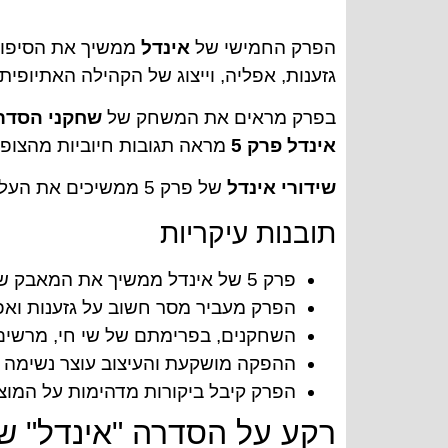
הפרק החמישי של
אינדל
ממשיך את הסיפור
גזענות, אפליה, וייצוג של הקהילה האתיופית
בפרק מראים את המשחק של
שחקני הסדרה
אינדל פרק 5
מראה תגובות חיוביות מהצופ
שידורי אינדל
של פרק 5 ממשיכים את העלילה בצורה מרגשת ומוחית אף לצופים. הסדרה מוכיחה שוב חשיבותה בטלוויזיה הישראלית.
תובנות עיקריות
פרק 5 של אינדל ממשיך את המאבק של צעירים אתיופים והוא גורם לשאוב שאיבה חברתית
הפרק מעביר מסר חשוב על גזענות ואפ
השחקנים, בפרימתם של שי חי, מרשים
ההפקה מושקעת והעיצוב עוצר נשימה
הפרק קיבל ביקורות מדהימות על המוצ
רקע על הסדרה "אינדל" ש