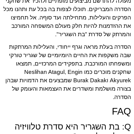
מעולה להתרשם מביצועים מופתיים ולהכיר את שחקני
הסדרה המבריקים. תוכלו לצפות בה בכל עת ותהנו מכל
הפרקים והעלילות, מתחילתה ועד סוףה. אל תחמיצו
את ההזדמנות להיות חלק מעולם המשפחה המורכב
והמרתק של סדרת "בת השגריר".
הסדרה בעלת מראה וגרף ייחודי, והעלילות המרתקות
שבה משקפות את החיים היומיומיים של שגריר טורקי
ומשפחתו המורכבת. בתפקידים המרכזיים, תמצאו
שחקנים מוכרים כמו Neslihan Atagul, Engin
Akyurek וBurak Dakak שמבצעים את הדמויות שבהן
בצורה מושלמת ומשדרים את העצמאות והעומק של
הסדרה.
FAQ
Q: בת השגריר היא סדרת טלוויזיה