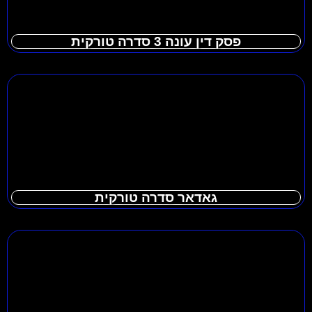
פסק דין עונה 3 סדרה טורקית
גאדאר סדרה טורקית