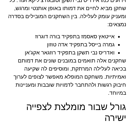
וידועים כמו אידריס נבי תשקן וטובגה צ'ליקא ועוד. כל
שחקן מביא לחיים את דמותו באופן אותנטי ומרגש,
ומעניק עומק לעלילה. בין השחקנים המובילים בסדרה
נמצאים:
אייטאץ סאסמז בתפקיד בורה דוגרוז
גמרה בייסל בתפקיד אדה טוזון
ואדריס נבי תשקן בתפקיד רוזגאר אקג'אן
שחקנים אלה תואמים במובנים שונים את דמותם
בכיאה לעלילה המרתקת, ומוסיפים לה שקיעה
ואמיתיות. משחקם המופלא מאפשר לצופים לערוך
חיבוק רגשות ולהתחבר לדמויות שובבות ומעניינות
במיוחד.
גורל שבור מומלצת לצפייה
ישירה