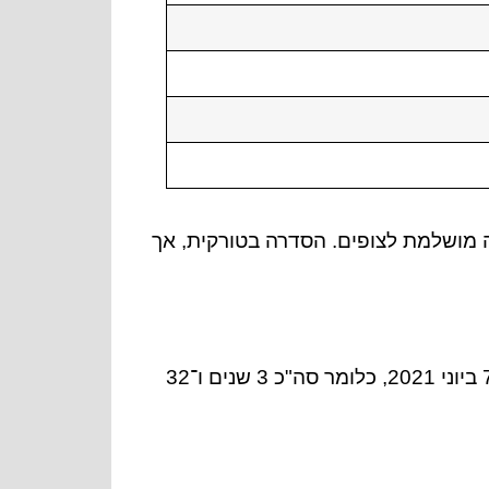
פק חוויה מושלמת לצופים. הסדרה בטורקית, אך
הסדרה הבור נשדרה ברשת השידור Show TV. שידור הסדרה החל ב-23 באוקטובר 2017 והסתיים ב-7 ביוני 2021, כלומר סה"כ 3 שנים ו־32