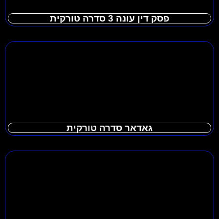
פסק דין עונה 3 סדרה טורקית
גאדאר סדרה טורקית