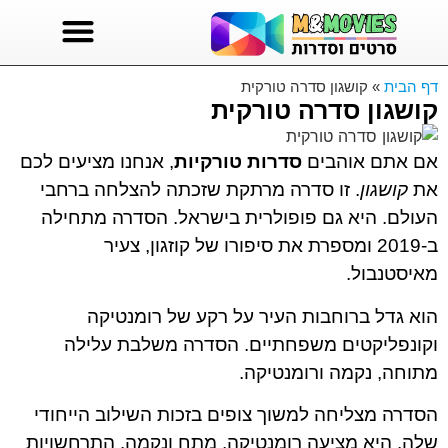
סרטים לצפייה
סדרות טורקיות
סדרות לצפייה ישירה
דף הבית
»
קושגון סדרה טורקית
קושגון סדרה טורקית
אם אתם אוהבים
סדרות טורקיות
, אנחנו מציעים לכם
את
קושגון
. זו סדרה מרתקת שזכתה להצלחה ברחבי
העולם. היא גם פופולרית בישראל. הסדרה מתחילה
ב-2019 ומספרת את סיפורו של קוזגון, צעיר
מאיסטנבול.
הוא גדל ברוחבות העיר על רקע של רומנטיקה
וקונפליקטים משפחתיים. הסדרה משלבת עלילה
מתוחה, נקמה ורומנטיקה.
הסדרה מצליחה למשוך צופים בזכות השילוב הייחודי
שלה. היא מציעה רומנטיקה, מתח ונקמה. התרחשויות