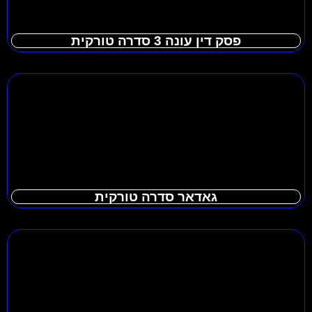
פסק דין עונה 3 סדרה טורקית
גאדאר סדרה טורקית